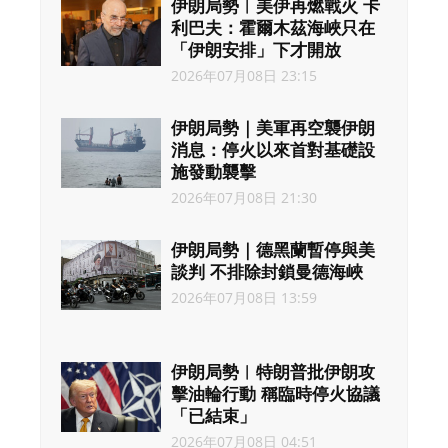
伊朗局勢︱美伊再燃戰火 卡
利巴夫：霍爾木茲海峽只在
「伊朗安排」下才開放
2026年07月08日 23:15
伊朗局勢｜美軍再空襲伊朗
消息：停火以來首對基礎設
施發動襲擊
2026年07月08日 21:30
伊朗局勢｜德黑蘭暫停與美
談判 不排除封鎖曼德海峽
2026年07月08日 13:59
伊朗局勢︱特朗普批伊朗攻
擊油輪行動 稱臨時停火協議
「已結束」
2026年07月08日 04:51