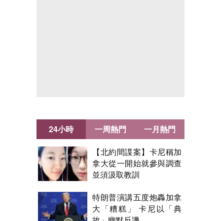
24小時
一周熱門
一月熱門
【北約間諜案】卡尼稱加
拿大從一開始就參與調查
並須汲取教訓
特朗普演講五度炮轟加拿
大「糟糕」 卡尼以「典
故」幽默反譏