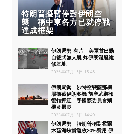
特朗普擬暫停對伊朗空
襲 稱中東各方已就停戰
達成框架
伊朗局勢·有片︱美軍首出動
自殺式無人艇 炸伊朗潛艇維
修基地
2026年07月13日 15:48
伊朗局勢︱沙特空襲薩那機
場攔截伊朗客機 胡塞武裝報
復扣押紅十字國際委員會飛
機及機長
2026年07月13日 14:49
伊朗局勢︱特朗普稱對霍爾
木茲海峽貨運收20%費用 伊