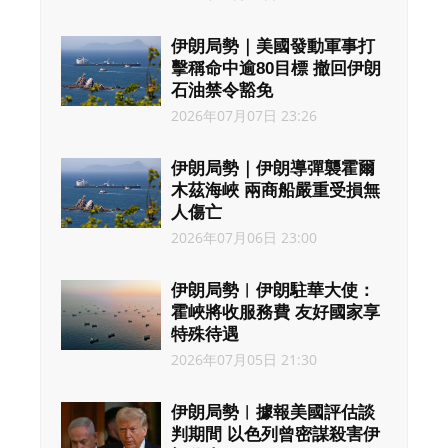
伊朗局勢｜美國發動軍事打
擊稱命中逾80目標 撤回伊朗
石油禁令豁免
2026年07月07日 23:26
伊朗局勢｜伊朗導彈襲霍爾
木茲海峽 兩商船嚴重受損無
人傷亡
2026年07月06日 23:00
伊朗局勢︱伊朗駐華大使：
霍峽將收服務費 友好國家享
特殊待遇
2026年07月05日 21:30
伊朗局勢︱據報美國評估談
判期間 以色列曾密謀殺害伊