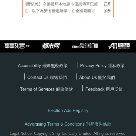
Accessibility 殘障無礙政策
Privacy Policy
隱私政策
Contact Us 聯絡我們
About Us 關於我們
Terms of Services
服務條款
Feedback 用戶反饋
Election Ads Registry
Advertising Terms & Conditions 刊登廣告條款
Legal Notice: Copyright Sing Tao Daily Limited. All rights reserved.