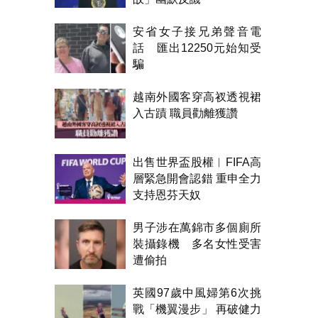
安省女子接兄弟聲音電
話 匯出12250元始知受
騙
越南外國客穿高衩透視裙
入古蹟 職員勸離獲讚
出售世界盃股權︱FIFA高
層緊急開會認錯 重申全力
支持恩芬天奴
男子涉在萬錦市多個廁所
裝攝錄機 多名女性受害
遭偷拍
英國97歲中風婦第6次挑
戰「機翼漫步」 再破健力