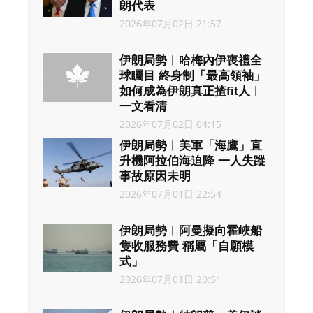
朗代表
2026年07月02日 21:57
伊朗局勢︱哈梅內伊喪禮全
球矚目 終身制「最高領袖」
如何成為伊朗真正揸fit人︱
一文看清
2026年07月02日 04:15
伊朗局勢︱美軍「海鷹」直
升機阿拉伯海迫降 一人失蹤
事故原因未明
2026年07月01日 22:54
伊朗局勢︱阿曼擬向霍峽船
隻收服務費 稱屬「自願模
式」
2026年07月01日 20:51