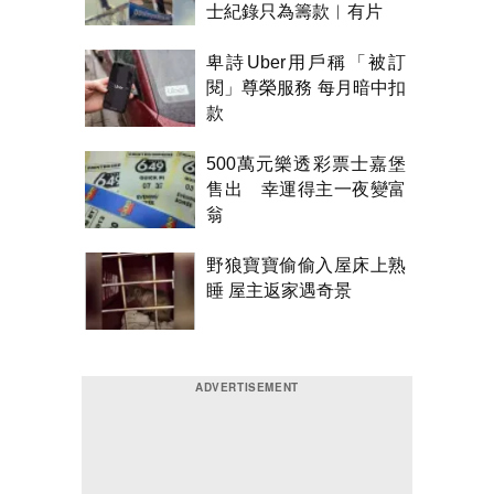
士紀錄只為籌款︱有片
卑詩Uber用戶稱「被訂
閱」尊榮服務 每月暗中扣
款
500萬元樂透彩票士嘉堡
售出 幸運得主一夜變富
翁
野狼寶寶偷偷入屋床上熟
睡 屋主返家遇奇景