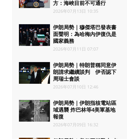
方：海峽目前不可通行
2026年07月13日 10:35
伊朗局勢｜穆傑塔巴發表書
面聲明：為哈梅內伊復仇是
國家義務
2026年07月11日 07:07
伊朗局勢｜特朗普稱同意伊
朗請求繼續談判 伊否認下
周瑞士會談
2026年07月10日 12:46
伊朗局勢｜伊朗指核電站區
域遇襲 炸巴林等4美軍基地
報復
2026年07月09日 16:32